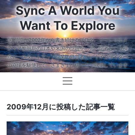
Sync A World You
Want To Explore
関 信浩が2002年から書き続けるブログ。ソーシャルメ
ディア黎明期の日本や米国の話題を、元・記者という視
点と、スタートアップ企業の経営者というインサイダー
の立場を駆使して、さまざまな切り口で執筆しています
2009年12月に投稿した記事一覧