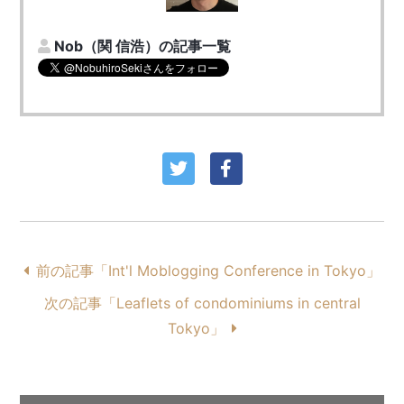
Nob（関 信浩）の記事一覧
前の記事「Int'l Moblogging Conference in Tokyo」
次の記事「Leaflets of condominiums in central
Tokyo」