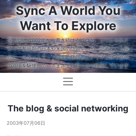
Sync A World You
Want To Explore
関 信浩が2002年から書き続けるブログ。ソーシャルメ
ディア黎明期の日本や米国の話題を、元・記者という視
点と、スタートアップ企業の経営者というインサイダー
の立場を駆使して、さまざまな切り口で執筆しています
The blog & social networking
2003年07月06日