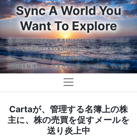
Sync A World You
Want To Explore
関 信浩が2002年から書き続けるブログ。ソーシャルメ
ディア黎明期の日本や米国の話題を、元・記者という視
点と、スタートアップ企業の経営者というインサイダー
の立場を駆使して、さまざまな切り口で執筆しています
Cartaが、管理する名簿上の株
主に、株の売買を促すメールを
送り炎上中