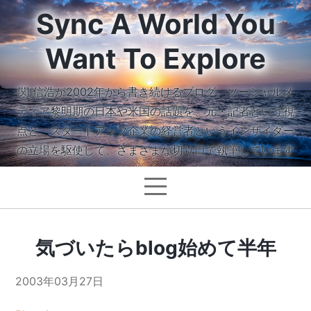
Sync A World You
Want To Explore
関 信浩が2002年から書き続けるブログ。ソーシャルメ
ディア黎明期の日本や米国の話題を、元・記者という視
点と、スタートアップ企業の経営者というインサイダー
の立場を駆使して、さまざまな切り口で執筆しています
気づいたらblog始めて半年
2003年03月27日