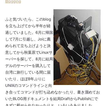
Blogging
ふと気づいたら、このblog
を立ち上げてから半年が経
過していました。6月に帰国
して7月に引越し、Joiに薦
められて立ち上げようと決
意してから秋葉原でLinuxサ
ーバーを探して、8月に結局
デルのサーバーを購入して
台湾に旅行している間に届
いたり、ほぼ8年ぶりに
UNIXのコマンドラインと向
き合ってコマンドが打ち込めなかったり、書き溜めてお
いたBLOG用ドキュメントを結局DraftからPublishにで
きずに載せられなかったりと、いろいろありました。