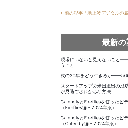
前の記事「地上波デジタルの
最新の
現場にいないと見えないこと—
うこと
次の20年をどう生きるか——5
スタートアップの米国進出の成
が見過ごされがちな方法
CalendlyとFirefliesを
（Fireflies編 - 2024年版）
CalendlyとFirefliesを
（Calendly編 - 2024年版）