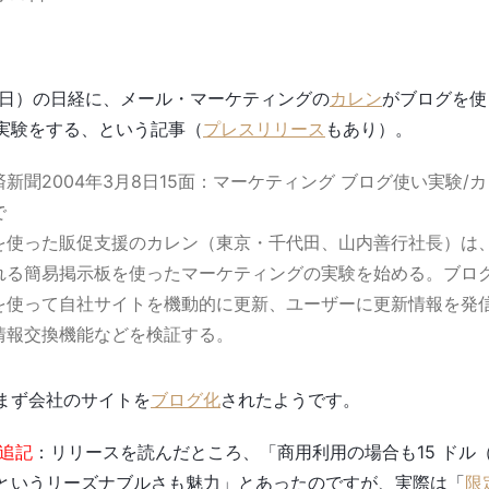
8日）の日経に、メール・マーケティングの
カレン
がブログを使
実験をする、という記事（
プレスリリース
もあり）。
新聞2004年3月8日15面：マーケティング ブログ使い実験/
で
を使った販促支援のカレン（東京・千代田、山内善行社長）は
れる簡易掲示板を使ったマーケティングの実験を始める。ブロ
を使って自社サイトを機動的に更新、ユーザーに更新情報を発
情報交換機能などを検証する。
まず会社のサイトを
ブログ化
されたようです。
の追記
：リリースを読んだところ、「商用利用の場合も15 ドル（
というリーズナブルさも魅力」とあったのですが、実際は「
限