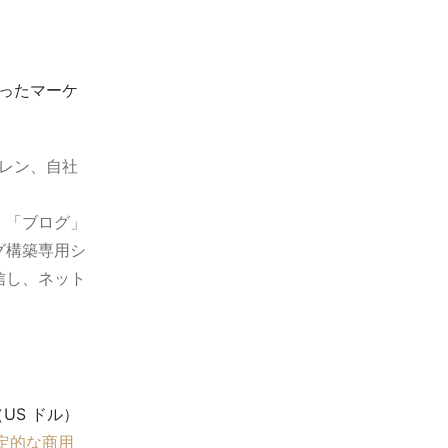
ったマーケ
カレン、自社
、「ブログ」
グ構築専用シ
信し、ネット
US ドル）
定的な商用