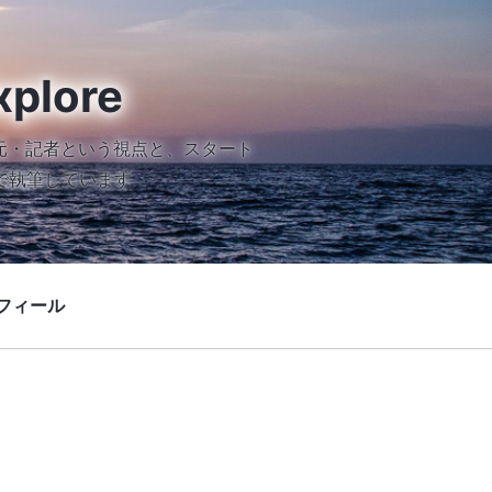
xplore
元・記者という視点と、スタート
で執筆しています
フィール