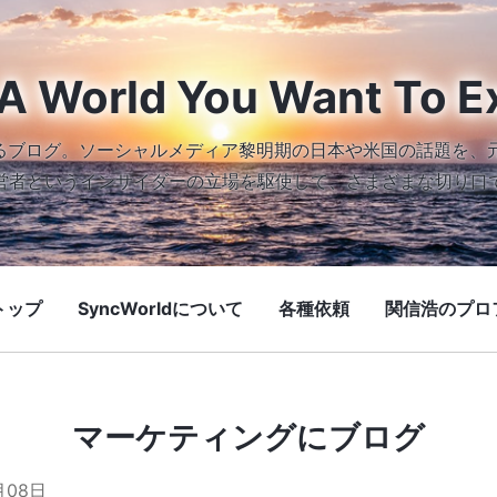
A World You Want To E
続けるブログ。ソーシャルメディア黎明期の日本や米国の話題を、
営者というインサイダーの立場を駆使して、さまざまな切り口
トップ
SyncWorldについて
各種依頼
関信浩のプロ
マーケティングにブログ
月08日