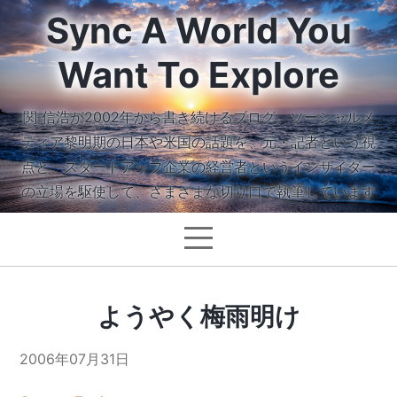
Sync A World You
Want To Explore
関 信浩が2002年から書き続けるブログ。ソーシャルメ
ディア黎明期の日本や米国の話題を、元・記者という視
点と、スタートアップ企業の経営者というインサイダー
の立場を駆使して、さまざまな切り口で執筆しています
ようやく梅雨明け
2006年07月31日