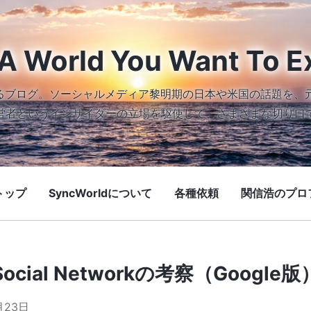
A World You Want To E
続けるブログ。ソーシャルメディア黎明期の日本や米国の話題を、
営者というインサイダーの立場を駆使して、さまざまな切り口
トップ
SyncWorldについて
各種依頼
関信浩のプロ
Social Networkの考察（Google版
月23日