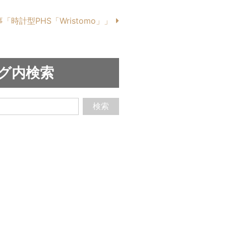
「時計型PHS「Wristomo」」
グ内検索
検索