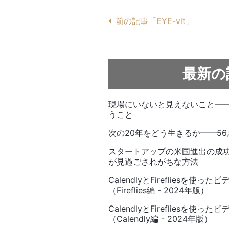
前の記事「EYE-vit」
最新の
現場にいないと見えないこと—
うこと
次の20年をどう生きるか——5
スタートアップの米国進出の成
が見過ごされがちな方法
CalendlyとFirefliesを
（Fireflies編 - 2024年版）
CalendlyとFirefliesを
（Calendly編 - 2024年版）