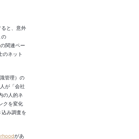
すると、意外
この
e
の関連ペー
同士のネット
（知識管理）の
の人が「会社
内の人的ネ
ンクを変化
き込み調査を
orhood
があ