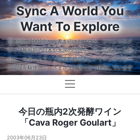
Sync A World You
Want To Explore
関 信浩が2002年から書き続けるブログ。ソーシャルメ
ディア黎明期の日本や米国の話題を、元・記者という視
点と、スタートアップ企業の経営者というインサイダー
の立場を駆使して、さまざまな切り口で執筆しています
今日の瓶内2次発酵ワイン
「Cava Roger Goulart」
2003年06月23日