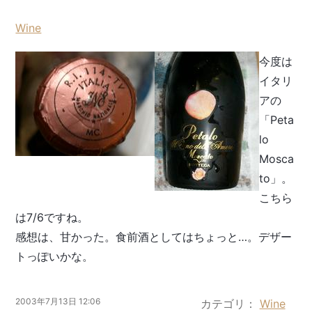
Wine
今度は
イタリ
アの
「Peta
lo
Mosca
to」。
こちら
は7/6ですね。
感想は、甘かった。食前酒としてはちょっと…。デザー
トっぽいかな。
2003年7月13日 12:06
カテゴリ
Wine