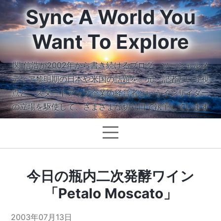
Sync A World You
Want To Explore
関 信浩が2002年から書き続けるブログ。ソーシャルメ
ディア黎明期の日本や米国の話題を、元・記者という視
点と、スタートアップ企業の経営者というインサイダー
の立場を駆使して、さまざまな切り口で執筆しています
今日の瓶内二次発酵ワイン
「Petalo Moscato」
2003年07月13日