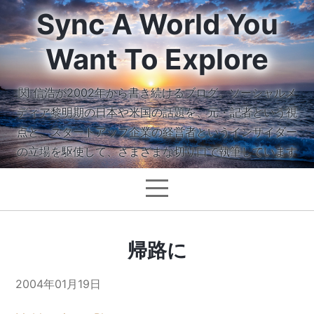
Sync A World You
Want To Explore
関 信浩が2002年から書き続けるブログ。ソーシャルメ
ディア黎明期の日本や米国の話題を、元・記者という視
点と、スタートアップ企業の経営者というインサイダー
の立場を駆使して、さまざまな切り口で執筆しています
帰路に
2004年01月19日