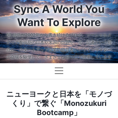
Sync A World You
Want To Explore
関 信浩が2002年から書き続けるブログ。ソーシャルメ
ディア黎明期の日本や米国の話題を、元・記者という視
点と、スタートアップ企業の経営者というインサイダー
の立場を駆使して、さまざまな切り口で執筆しています
ニューヨークと日本を「モノづ
くり」で繋ぐ「Monozukuri
Bootcamp」