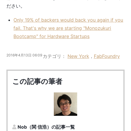
ださい。
Only 19% of backers would back you again if you
fail. That's why we are starting "Monozukuri
Bootcamp" for Hardware Startups
2016年4月13日 06:09
カテゴリ
New York
，
FabFoundry
この記事の筆者
Nob（関 信浩）の記事一覧