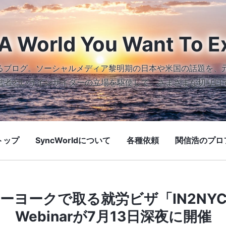
A World You Want To E
続けるブログ。ソーシャルメディア黎明期の日本や米国の話題を、
営者というインサイダーの立場を駆使して、さまざまな切り口
トップ
SyncWorldについて
各種依頼
関信浩のプロ
ーヨークで取る就労ビザ「IN2NY
Webinarが7月13日深夜に開催