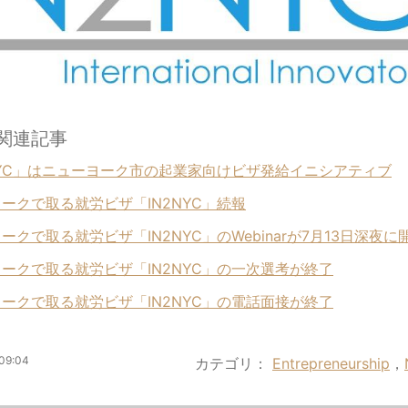
C 関連記事
NYC」はニューヨーク市の起業家向けビザ発給イニシアティブ
ークで取る就労ビザ「IN2NYC」続報
ークで取る就労ビザ「IN2NYC」のWebinarが7月13日深夜に
ークで取る就労ビザ「IN2NYC」の一次選考が終了
ークで取る就労ビザ「IN2NYC」の電話面接が終了
09:04
カテゴリ
Entrepreneurship
，