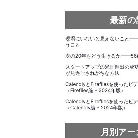
最新の
現場にいないと見えないこと—
うこと
次の20年をどう生きるか——5
スタートアップの米国進出の成
が見過ごされがちな方法
CalendlyとFirefliesを
（Fireflies編 - 2024年版）
CalendlyとFirefliesを
（Calendly編 - 2024年版）
月別アー