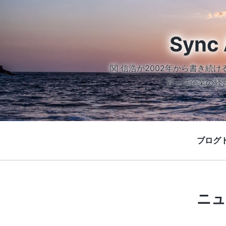
Sync 
関 信浩が2002年から書き
アップ企業の経
ブログ
ニュ