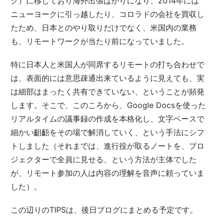
ク）に移しており海外出張ばかりになり、2014年には
ニューヨークに引っ越したり、コロラドの会社を買収し
たため、日本とのやり取りだけでなく、米国内の業務
も、リモートワークが当たり前になっていました。
特に日本人と米国人が同席するリモートの打ち合わせで
は、表面的には意思疎通出来ているように見えても、実
は細部はまったく共有できていない、ということが頻発
します。そこで、このころから、Google Docsを使った
リアルタイムの議事録の作成を本格化し、文字ベースで
細かい齟齬をその場で解消していく、という手法にシフ
トしました（それまでは、進行役が取るノートを、プロ
ジェクターで全員に見せる、という方法が主体でした
が、リモート参加の人は内容の理解を音声に頼っていま
した）。
この辺りのTIPSは、後日ブログにまとめる予定です。