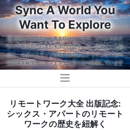
Sync A World You
Want To Explore
関 信浩が2002年から書き続けるブログ。ソーシャルメ
ディア黎明期の日本や米国の話題を、元・記者という視
点と、スタートアップ企業の経営者というインサイダー
の立場を駆使して、さまざまな切り口で執筆しています
リモートワーク大全 出版記念:
シックス・アパートのリモート
ワークの歴史を紐解く